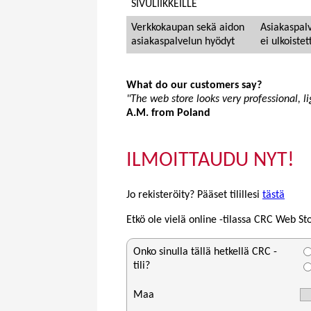
SIVULIIKKEILLE
Verkkokaupan sekä aidon
Asiakaspalv
asiakaspalvelun hyödyt
ei ulkoistet
What do our customers say?
"The web store looks very professional, li
A.M. from Poland
ILMOITTAUDU NYT!
Jo rekisteröity? Pääset tilillesi
tästä
Etkö ole vielä online -tilassa CRC Web St
Onko sinulla tällä hetkellä CRC -
tili?
Maa