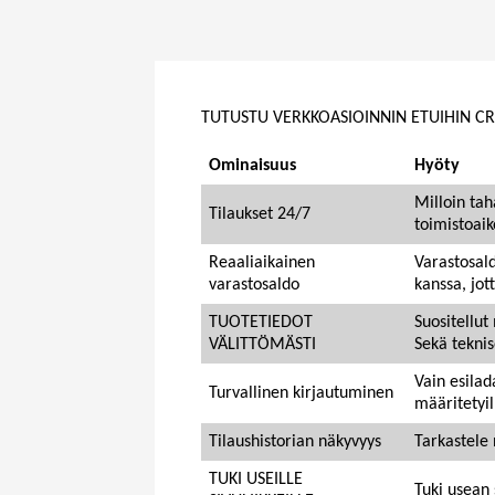
TUTUSTU VERKKOASIOINNIN ETUIHIN C
Ominaisuus
Hyöty
Milloin tah
Tilaukset 24/7
toimistoaik
Reaaliaikainen
Varastosald
varastosaldo
kanssa, jot
TUOTETIEDOT
Suositellut
VÄLITTÖMÄSTI
Sekä teknis
Vain esilada
Turvallinen kirjautuminen
määritetyil
Tilaushistorian näkyvyys
Tarkastele n
TUKI USEILLE
Tuki usean 